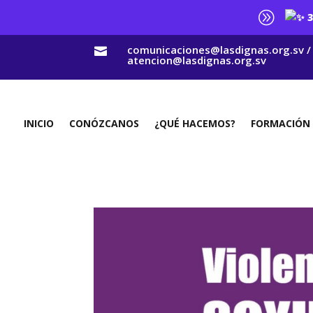
A
3
comunicaciones@lasdignas.org.sv /

atencion@lasdignas.org.sv
INICIO
CONÓZCANOS
¿QUÉ HACEMOS?
FORMACIÓN