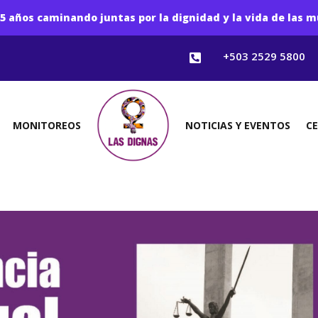
5 años caminando juntas por la dignidad y la vida de las m
+503 2529 5800

MONITOREOS
NOTICIAS Y EVENTOS
C