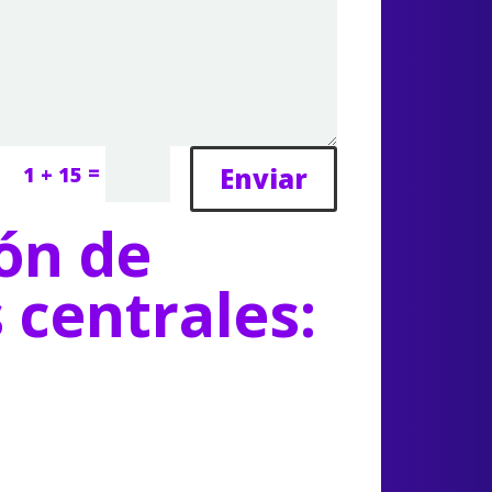
=
Enviar
1 + 15
ón de
s centrales: