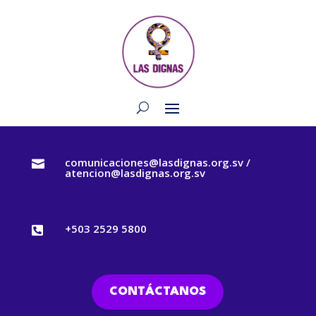
comunicaciones@lasdignas.org.sv /

atencion@lasdignas.org.sv
+503 2529 5800

CONTÁCTANOS