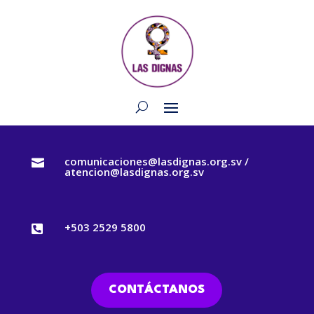
comunicaciones@lasdignas.org.sv /

atencion@lasdignas.org.sv
+503 2529 5800

CONTÁCTANOS