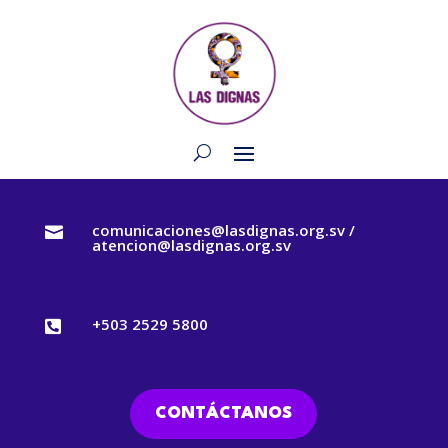
comunicaciones@lasdignas.org.sv /

atencion@lasdignas.org.sv
+503 2529 5800

CONTÁCTANOS