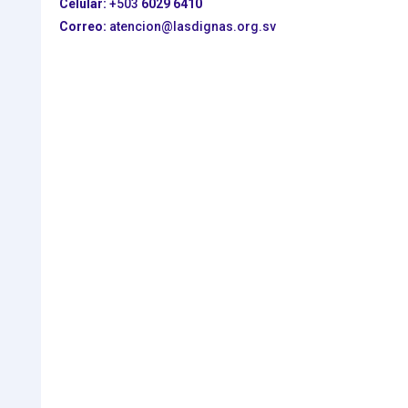
Celular:
+503
6029 6410
Correo:
atencion@lasdignas.org.sv