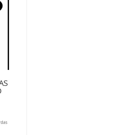
AS
O
rdas