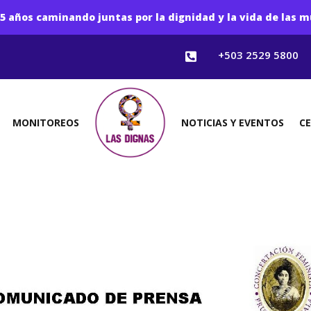
5 años caminando juntas por la dignidad y la vida de las m
+503 2529 5800

MONITOREOS
NOTICIAS Y EVENTOS
C