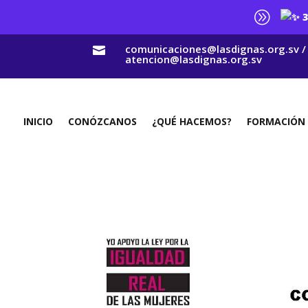
A
3
comunicaciones@lasdignas.org.sv /

atencion@lasdignas.org.sv
INICIO
CONÓZCANOS
¿QUÉ HACEMOS?
FORMACIÓN