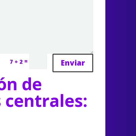
=
Enviar
7 + 2
ón de
s centrales: