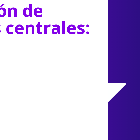
ón de
s centrales: