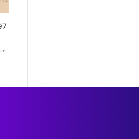
97
bre