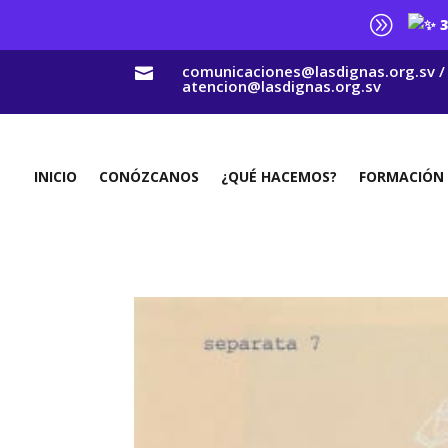
A
3
comunicaciones@lasdignas.org.sv /

atencion@lasdignas.org.sv
INICIO
CONÓZCANOS
¿QUÉ HACEMOS?
FORMACIÓN