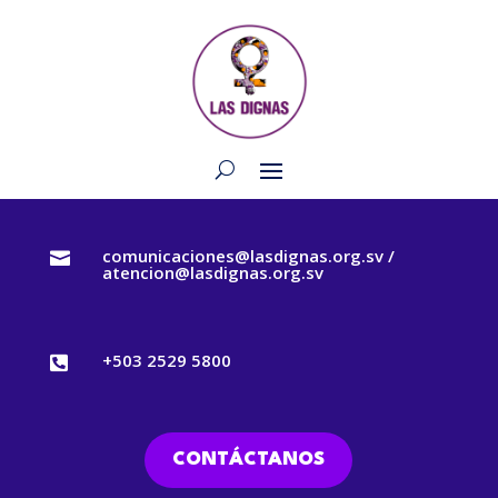
comunicaciones@lasdignas.org.sv /

atencion@lasdignas.org.sv
+503 2529 5800

CONTÁCTANOS