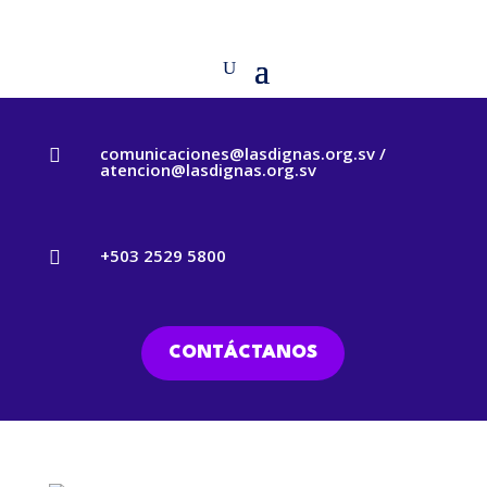
comunicaciones@lasdignas.org.sv /

atencion@lasdignas.org.sv
+503 2529 5800

CONTÁCTANOS