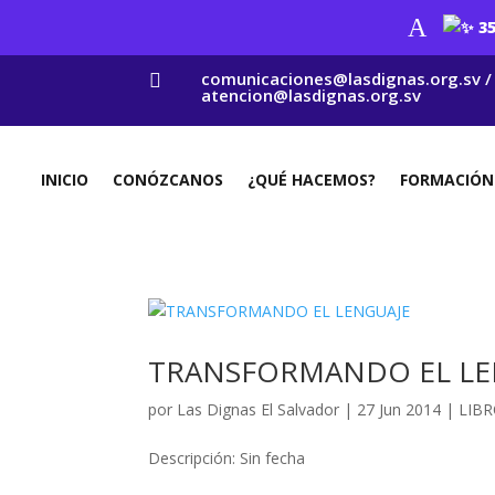
A
35
comunicaciones@lasdignas.org.sv /

atencion@lasdignas.org.sv
INICIO
CONÓZCANOS
¿QUÉ HACEMOS?
FORMACIÓN
TRANSFORMANDO EL LE
por
Las Dignas El Salvador
|
27 Jun 2014
|
LIBR
Descripción: Sin fecha