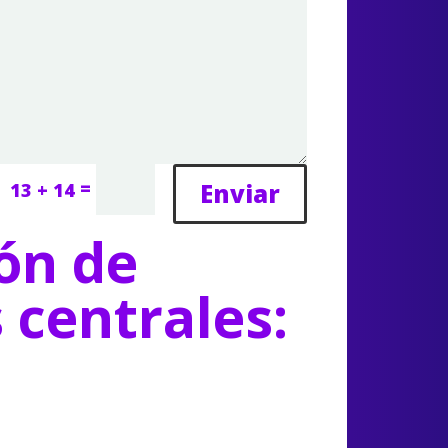
=
Enviar
13 + 14
ón de
s centrales: