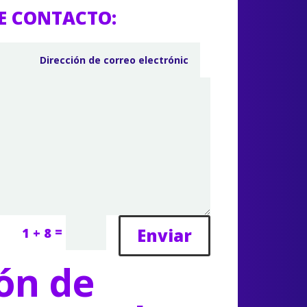
E CONTACTO:
=
Enviar
1 + 8
ón de