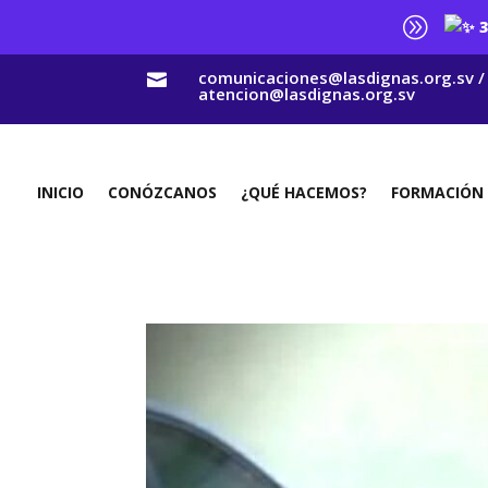
A
3
comunicaciones@lasdignas.org.sv /

atencion@lasdignas.org.sv
INICIO
CONÓZCANOS
¿QUÉ HACEMOS?
FORMACIÓN