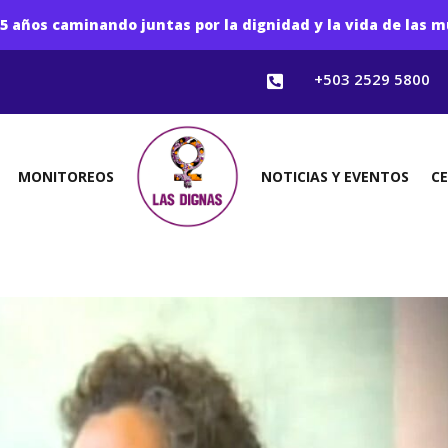
5 años caminando juntas por la dignidad y la vida de las m
+503 2529 5800

MONITOREOS
NOTICIAS Y EVENTOS
C