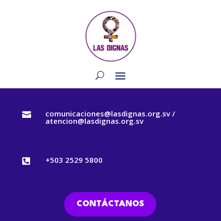
comunicaciones@lasdignas.org.sv /

atencion@lasdignas.org.sv
+503 2529 5800

CONTÁCTANOS