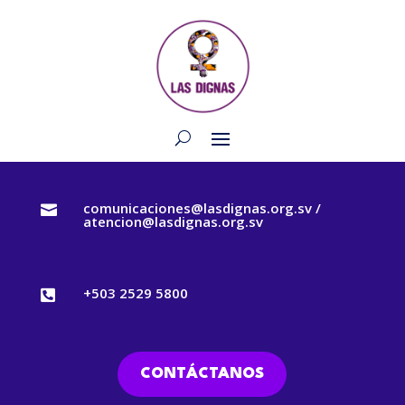
comunicaciones@lasdignas.org.sv /

atencion@lasdignas.org.sv
+503 2529 5800

CONTÁCTANOS