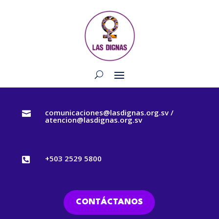
comunicaciones@lasdignas.org.sv /

atencion@lasdignas.org.sv
+503 2529 5800

CONTÁCTANOS