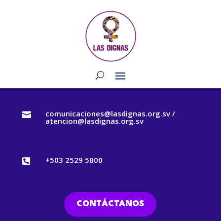
comunicaciones@lasdignas.org.sv /

atencion@lasdignas.org.sv
+503 2529 5800

CONTÁCTANOS