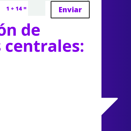
=
Enviar
1 + 14
ón de
s centrales: