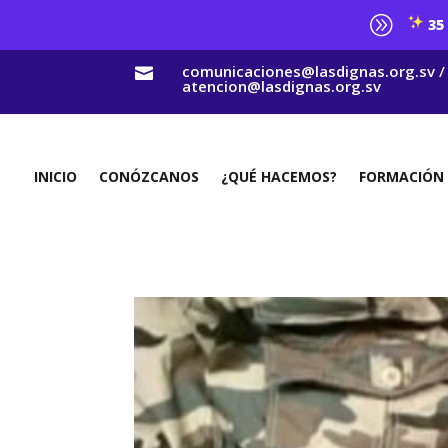
A
35 
comunicaciones@lasdignas.org.sv /

atencion@lasdignas.org.sv
INICIO
CONÓZCANOS
¿QUÉ HACEMOS?
FORMACIÓN