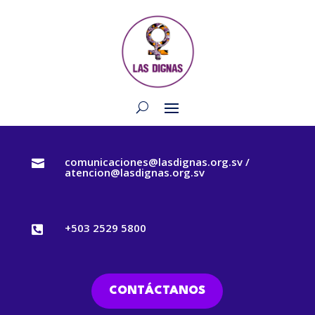
comunicaciones@lasdignas.org.sv /

atencion@lasdignas.org.sv
+503 2529 5800

CONTÁCTANOS