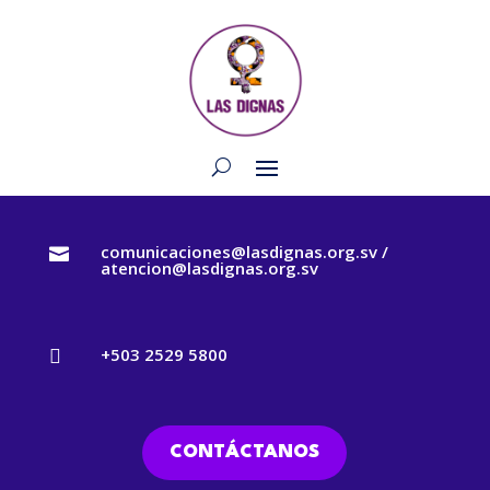
comunicaciones@lasdignas.org.sv /

atencion@lasdignas.org.sv
+503 2529 5800

CONTÁCTANOS