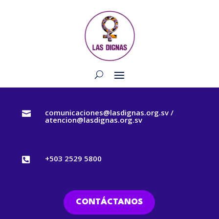
comunicaciones@lasdignas.org.sv /

atencion@lasdignas.org.sv
+503 2529 5800

CONTÁCTANOS