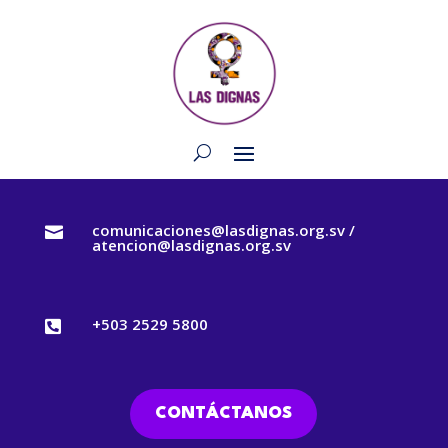
comunicaciones@lasdignas.org.sv /

atencion@lasdignas.org.sv
+503 2529 5800

CONTÁCTANOS