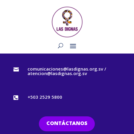
comunicaciones@lasdignas.org.sv /

atencion@lasdignas.org.sv
+503 2529 5800

CONTÁCTANOS