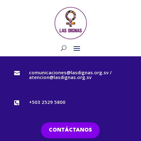
comunicaciones@lasdignas.org.sv /

atencion@lasdignas.org.sv
+503 2529 5800

CONTÁCTANOS