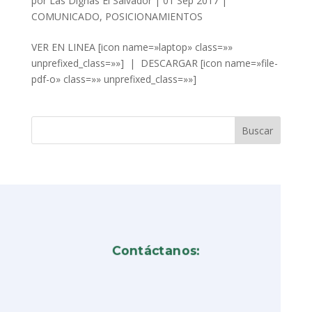
por
Las Dignas El Salvador
|
01 Sep 2017
|
COMUNICADO
,
POSICIONAMIENTOS
VER EN LINEA [icon name=»laptop» class=»»
unprefixed_class=»»] | DESCARGAR [icon name=»file-
pdf-o» class=»» unprefixed_class=»»]
Contáctanos: