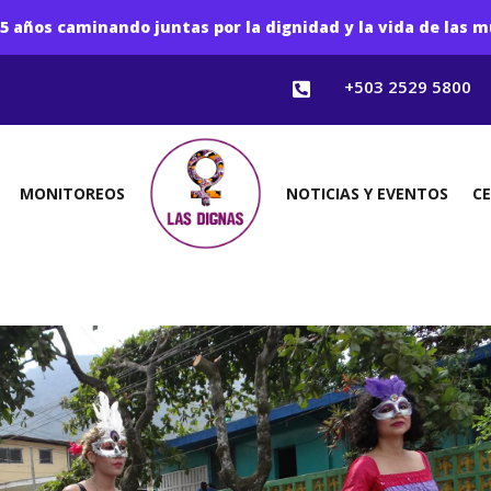
5 años caminando juntas por la dignidad y la vida de las m
+503 2529 5800

MONITOREOS
NOTICIAS Y EVENTOS
C