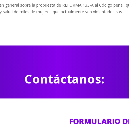
 en general sobre la propuesta de REFORMA 133-A al Código penal, q
a y salud de miles de mujeres que actualmente ven violentados sus
Contáctanos:
FORMULARIO D