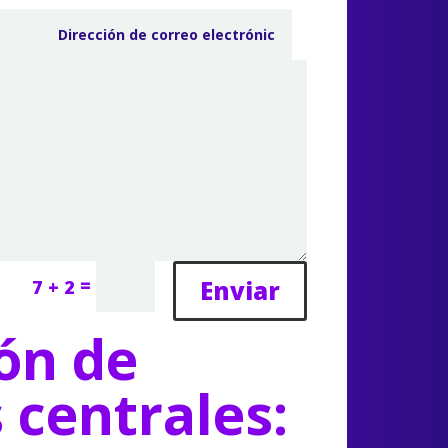
=
Enviar
7 + 2
ón de
s centrales: