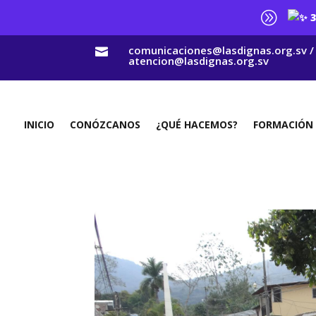
A
3
comunicaciones@lasdignas.org.sv /

atencion@lasdignas.org.sv
INICIO
CONÓZCANOS
¿QUÉ HACEMOS?
FORMACIÓN