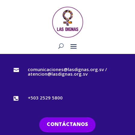
comunicaciones@lasdignas.org.sv /

atencion@lasdignas.org.sv
+503 2529 5800

CONTÁCTANOS