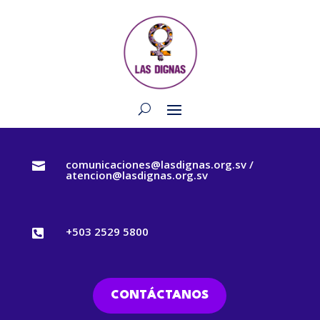
comunicaciones@lasdignas.org.sv /

atencion@lasdignas.org.sv
+503 2529 5800

CONTÁCTANOS