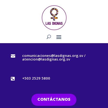
comunicaciones@lasdignas.org.sv /

atencion@lasdignas.org.sv
+503 2529 5800

CONTÁCTANOS