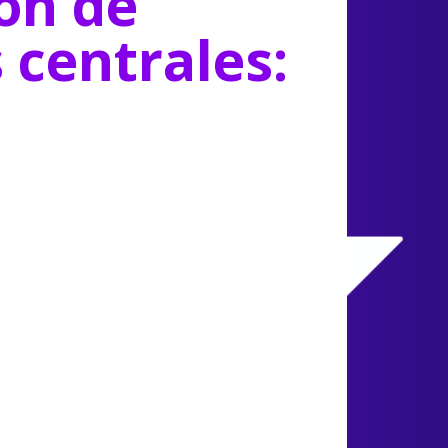
ón de
s centrales: