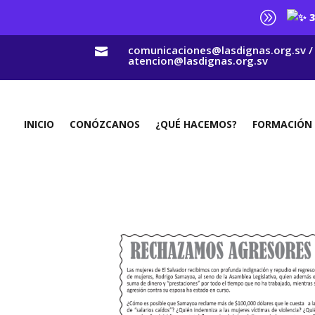
A
3
comunicaciones@lasdignas.org.sv /

atencion@lasdignas.org.sv
INICIO
CONÓZCANOS
¿QUÉ HACEMOS?
FORMACIÓN