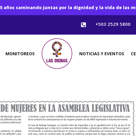
5 años caminando juntas por la dignidad y la vida de las m
+503 2529 5800

MONITOREOS
NOTICIAS Y EVENTOS
C