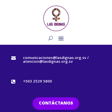
comunicaciones@lasdignas.org.sv /

atencion@lasdignas.org.sv
+503 2529 5800

CONTÁCTANOS