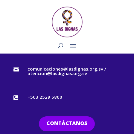
comunicaciones@lasdignas.org.sv /

atencion@lasdignas.org.sv
+503 2529 5800

CONTÁCTANOS