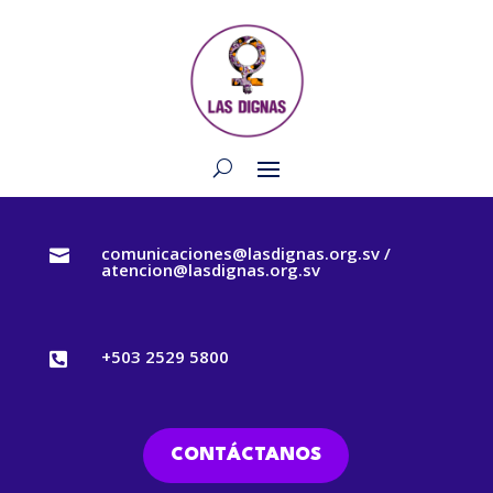
comunicaciones@lasdignas.org.sv /

atencion@lasdignas.org.sv
+503 2529 5800

CONTÁCTANOS