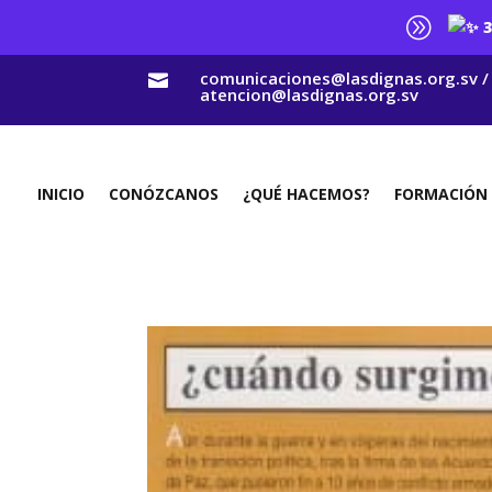
A
3
comunicaciones@lasdignas.org.sv /

atencion@lasdignas.org.sv
INICIO
CONÓZCANOS
¿QUÉ HACEMOS?
FORMACIÓN