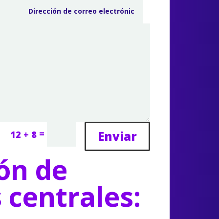
=
Enviar
12 + 8
ón de
s centrales: