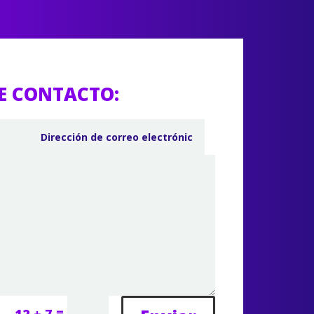
E CONTACTO:
=
12 + 7