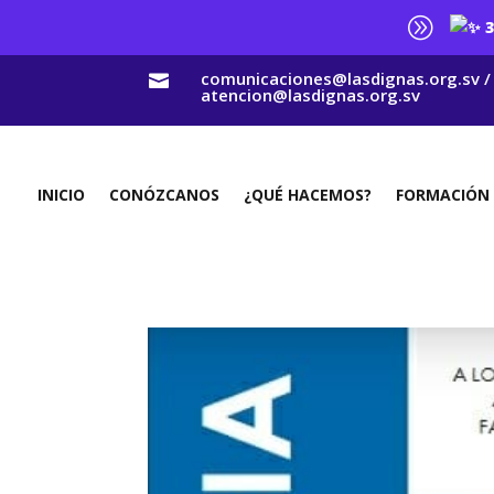
A
3
comunicaciones@lasdignas.org.sv /

atencion@lasdignas.org.sv
INICIO
CONÓZCANOS
¿QUÉ HACEMOS?
FORMACIÓN