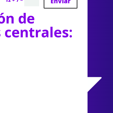
Enviar
ón de
s centrales: