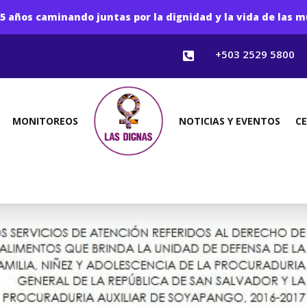
5 años caminando juntas por la dignidad y la vida de las m
+503 2529 5800

MONITOREOS
NOTICIAS Y EVENTOS
C