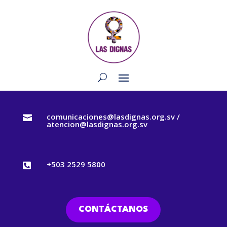
comunicaciones@lasdignas.org.sv /

atencion@lasdignas.org.sv
+503 2529 5800

CONTÁCTANOS