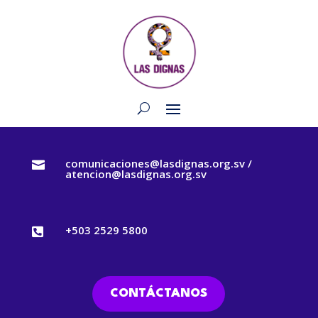
comunicaciones@lasdignas.org.sv /

atencion@lasdignas.org.sv
+503 2529 5800

CONTÁCTANOS