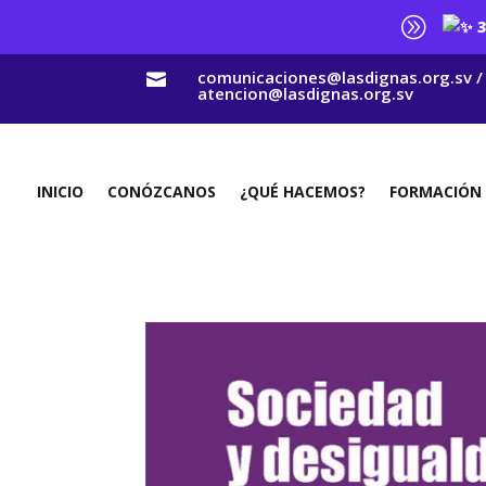
A
3
comunicaciones@lasdignas.org.sv /

atencion@lasdignas.org.sv
INICIO
CONÓZCANOS
¿QUÉ HACEMOS?
FORMACIÓN