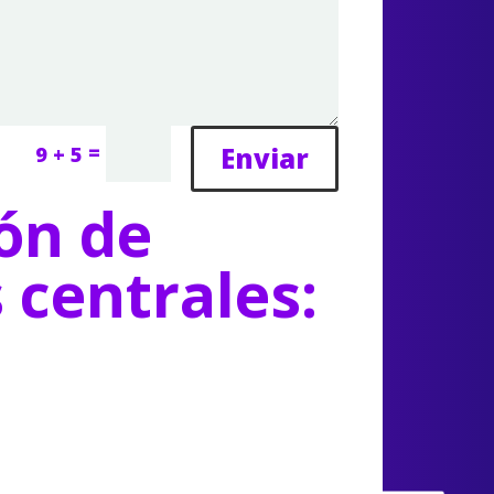
=
Enviar
9 + 5
ón de
s centrales: