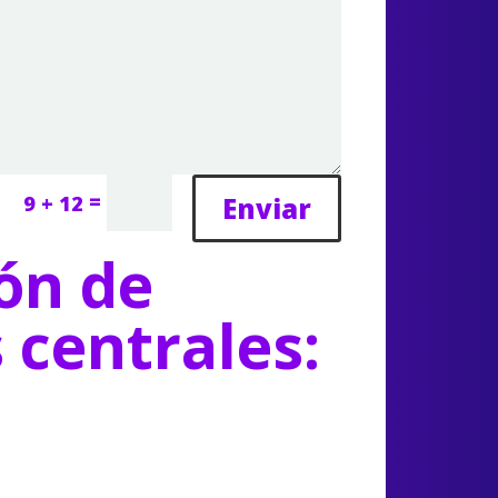
=
Enviar
9 + 12
ón de
s centrales: