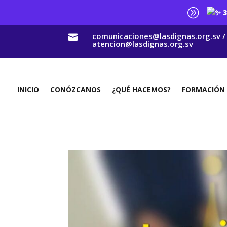
A
3
comunicaciones@lasdignas.org.sv /

atencion@lasdignas.org.sv
INICIO
CONÓZCANOS
¿QUÉ HACEMOS?
FORMACIÓN