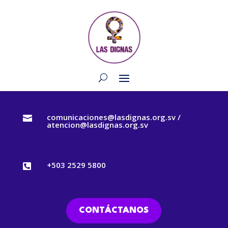
comunicaciones@lasdignas.org.sv /

atencion@lasdignas.org.sv
+503 2529 5800

CONTÁCTANOS