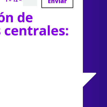
Enviar
ón de
s centrales: