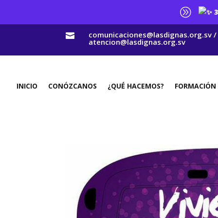
A
3
comunicaciones@lasdignas.org.sv /

atencion@lasdignas.org.sv
INICIO
CONÓZCANOS
¿QUÉ HACEMOS?
FORMACIÓN