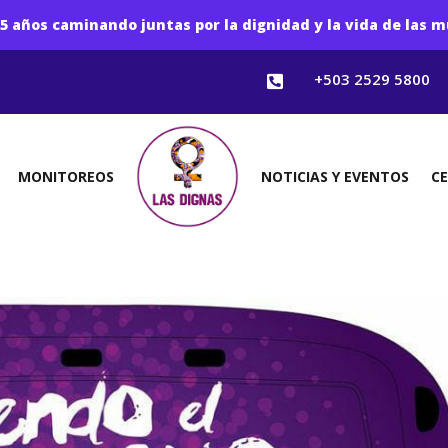
5 años caminando juntas por la dignidad y la vida de las m
+503 2529 5800

MONITOREOS
NOTICIAS Y EVENTOS
C