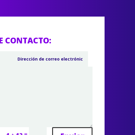
E CONTACTO:
=
1 + 12