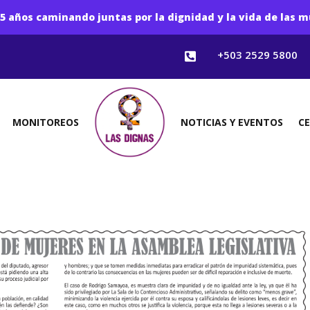
5 años caminando juntas por la dignidad y la vida de las m
+503 2529 5800

MONITOREOS
NOTICIAS Y EVENTOS
C