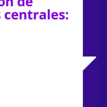
ón de
s centrales: