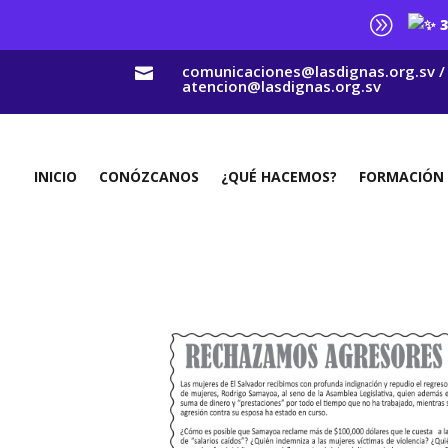
A
3
comunicaciones@lasdignas.org.sv /

atencion@lasdignas.org.sv
INICIO
CONÓZCANOS
¿QUÉ HACEMOS?
FORMACIÓN