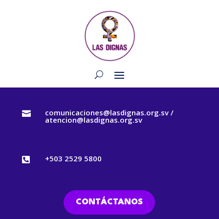
comunicaciones@lasdignas.org.sv /

atencion@lasdignas.org.sv
+503 2529 5800

CONTÁCTANOS