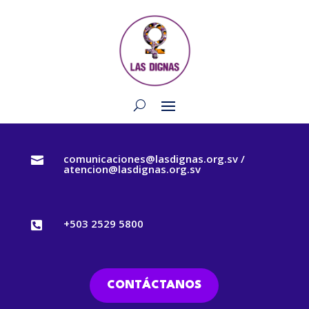
comunicaciones@lasdignas.org.sv /

atencion@lasdignas.org.sv
+503 2529 5800

CONTÁCTANOS