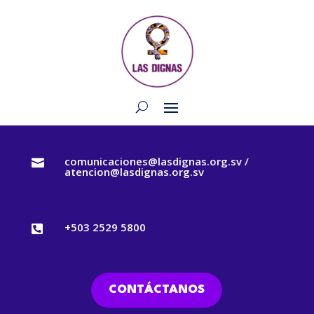
comunicaciones@lasdignas.org.sv /

atencion@lasdignas.org.sv
+503 2529 5800

CONTÁCTANOS