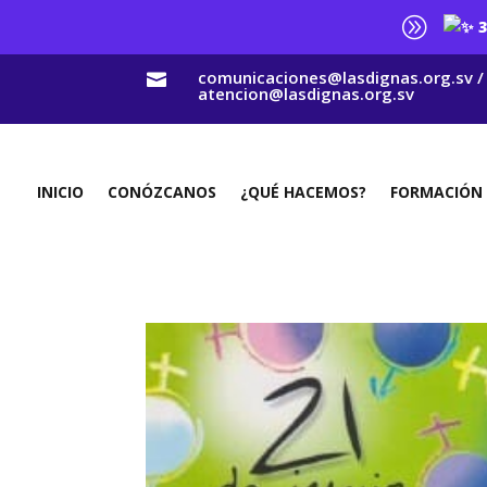
A
3
comunicaciones@lasdignas.org.sv /

atencion@lasdignas.org.sv
INICIO
CONÓZCANOS
¿QUÉ HACEMOS?
FORMACIÓN