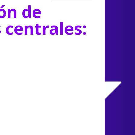
ón de
s centrales: