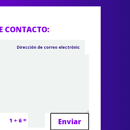
E CONTACTO:
=
Enviar
1 + 6