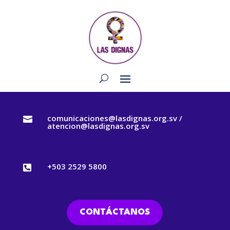
comunicaciones@lasdignas.org.sv /

atencion@lasdignas.org.sv
+503 2529 5800

CONTÁCTANOS