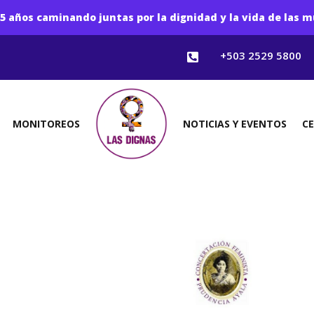
5 años caminando juntas por la dignidad y la vida de las m
+503 2529 5800

MONITOREOS
NOTICIAS Y EVENTOS
C