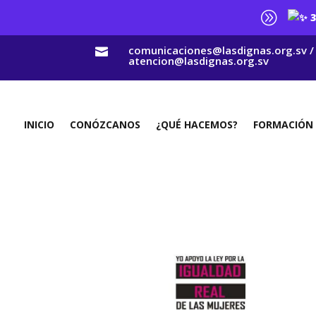
A
3
comunicaciones@lasdignas.org.sv /

atencion@lasdignas.org.sv
INICIO
CONÓZCANOS
¿QUÉ HACEMOS?
FORMACIÓN