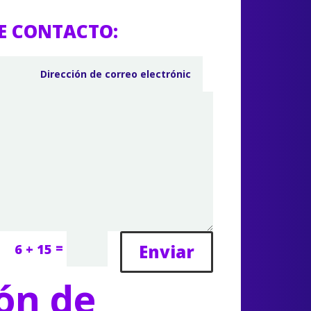
E CONTACTO:
=
Enviar
6 + 15
ón de