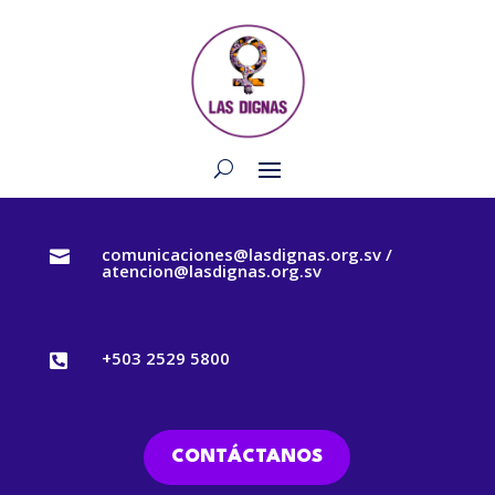
comunicaciones@lasdignas.org.sv /

atencion@lasdignas.org.sv
+503 2529 5800

CONTÁCTANOS