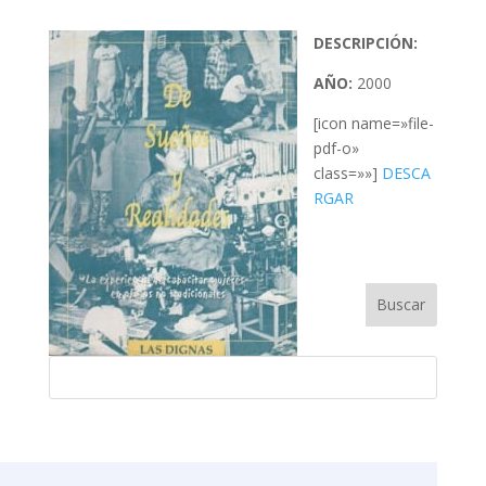
DESCRIPCIÓN:
AÑO:
2000
[icon name=»file-
pdf-o»
class=»»]
DESCA
RGAR