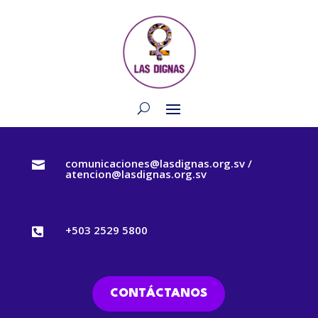
comunicaciones@lasdignas.org.sv /

atencion@lasdignas.org.sv
+503 2529 5800

CONTÁCTANOS