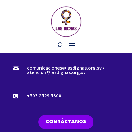
comunicaciones@lasdignas.org.sv /

atencion@lasdignas.org.sv
+503 2529 5800

CONTÁCTANOS