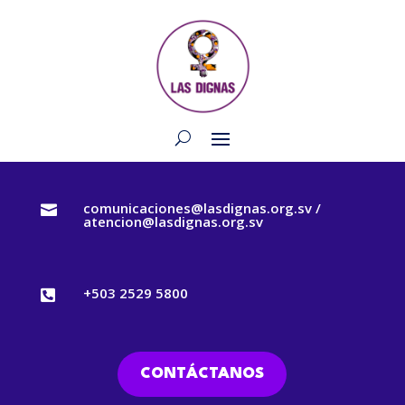
comunicaciones@lasdignas.org.sv /

atencion@lasdignas.org.sv
+503 2529 5800

CONTÁCTANOS