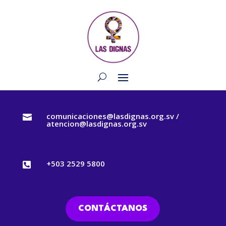
comunicaciones@lasdignas.org.sv /

atencion@lasdignas.org.sv
+503 2529 5800

CONTÁCTANOS